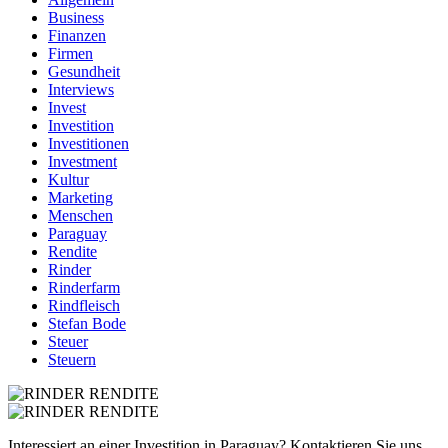
Business
Finanzen
Firmen
Gesundheit
Interviews
Invest
Investition
Investitionen
Investment
Kultur
Marketing
Menschen
Paraguay
Rendite
Rinder
Rinderfarm
Rindfleisch
Stefan Bode
Steuer
Steuern
Interessiert an einer Investition in Paraguay? Kontaktieren Sie uns